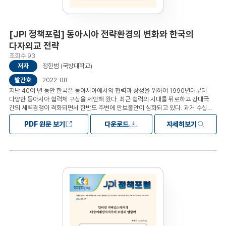
[JPI 정책포럼] 동아시아 전략환경의 변화와 한국의
다자외교 전략
조회수 93
저자
정한범 (국방대학교)
발간호
2022-08
지난 40여 년 동안 한국은 동아시아에서의 협력과 상생을 위하여 1990년대부터
다양한 동아시아 협력체 구상을 제안해 왔다. 최근 협력의 시대를 뒤로하고 강대국
간의 세력경쟁이 격화되면서 한반도 주변에 안보불안이 심화되고 있다. 과거 수십
년의 세계적 풍요와 호황을 이끌었던 다자협력의 틀은 급속히 붕괴되어 가고 있다.
PDF 원문 보기
다운로드
자세히보기
신자유주의적 보편적 다자협력의 상징과도 같았던 세계무역기구 (WTO)는 사실상 그
기능을 정지하고 있고, 국제연합을 통한 안보협력도 새로운 진영 간의 대립으로 그
역할을 제대로 수행하지 못하고 있다. 이를 대체하기 위한 새로운 다자협력의 틀이
활발히 제시되고 있다. 특히, 최근에 대두되고 있는 국가 간의 다자협력은 전략적
이해관계를 공유하는 국가들만의 소다자협력에 집중되고 있다. 이러한
소다자협력체들에 대한 반응은 아직은 혼재되어 있다. 특히, 중국과의 밀접한
경제관계를 맺고 있는 한국은 미국 주도의 소다자협력체 참여에 딜레마적 상황을
맞고 있다. 한편에서는 미국과의 소다자협력에 대한 이상적인 긍정적 전망이 있고,
다른 한편에서는 현실적인 부정적 전망이 혼재하고 있다. 안보는 미국과의 동맹에
의존하고 경제는 중국과의 협력에 기대고 있는 한국의 입장에서는 원칙적으로 강대국
간의 전략경쟁에 휘말리는 것은 경계할 필요가 있다. 지금처럼 미국과 중국 양
진영으로부터 불가피하게 선택을 강요받는 상황에서는 국익의 입장에서 정책결정을