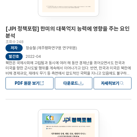
통한 아세안 시민들의 긍정적인 경험 제고 (2) 아세안 지역 알기 교육 사업 강화 (3)
아세안 시민의 공공외교 참여 확대
[JPI 정책포럼] 한미의 대북억지 능력에 영향을 주는 요인
분석
조회수 248
저자
정승철 (제주평화연구원 연구위원)
발간호
2022-04
북한은 국제사회에 고립됨과 동시에 여러 해 동안 경제난을 겪어오면서도 한국과
미국을 향한 군사도발 행위를 계속해서 이어나가고 있다. 반면, 한국과 미국은 북한에
비해 경제규모, 재래식 무기 등 측면에서 압도적인 국력을 지니고 있음에도 불구하고
이러한 북한의 도발행위를 억지하지 못하고 있다. 이러한 맥락에서 본 보고서는
PDF 원문 보기
다운로드
자세히보기
한미동맹의 대북억지력에 부정적인 영향을 주는 국내외 요인에 대해 알아보고자
한다. 총 네 가지 요인은 각각 1) 북한의 핵무기 개발, 2) 정권교체에 따른 한국의 대북
정책 변화, 3) 긴밀해진 한중 경제 관계, 그리고 4) 중국의 부상과 미국의 쇠퇴이다.
이 네 가지 요인들은 동아시아 힘의 역학관계와 한미관계의 결속력에 변화를
줌으로써 한미가 한반도 평화를 위해 협력하는데 영향을 미친다. 따라서 한미가
관계를 강화하고 동아시아에서의 주도권을 회복하는 방안을 찾지 않는 이상 북한의
군사도발은 점점 더 억지하기 어려워지고 이는 한반도 평화를 저해할 것으로 보인다.
목차Ⅰ. 들어가며 Ⅱ. 한미동맹의 대북억지능력에 영향을 주는 요인 1: 북한 핵개발 Ⅲ.
한미동맹의 대북억지능력에 영향을 주는 요인 2: 정권교체에 따른 한국의 대북 정책
변화 Ⅳ. 한미동맹의 대북억지능력에 영향을 주는 요인 3: 한중 경제적 상호의존도
증가 (중국요인 1) Ⅴ. 한미동맹의 대북억지능력에 영향을 주는 요인 4:중국의 부상