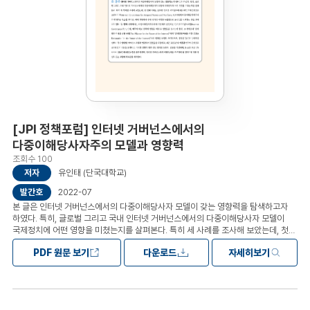
할 필요가 있다. 무엇보다, 외교적 균형감을 유지하되, 미국 중심의 국제질서에서
낙오되지 않는 방향으로 정책결정이 우선되어야 한다. 다만, 중국을 겨냥한 군사안보
지역협의체에 대한 참여는 최소화하는 것이 필요하다. 안보의 문제는 가능한
미국과의 양자 동맹을 강화하는 방향에서 해결하는 것이 바람직하다. 경제안보와
관련된 미국 중심의 공급망과 가치사슬에는 가능한 참여할 수밖에 없을 것으로
판단된다. 이로 인해, 필연적으로 파생되는 중국과의 문제는 별도의 노력을
적극적으로 수행해서 해결해야 한다. 일본과는 경제는 적극적으로 협력하되,
안보문제는 군사대국화의 길로 가지 않도록 경계하는 것이 필요하다.목차1. 머리말 2.
자유주의 패권의 종말과 대전환의 시대 3. 미국의 출구전략과 소다자주의의 대두 4.
동아시아 차원의 지역협력 전략 5. 맺음말
[JPI 정책포럼] 인터넷 거버넌스에서의
다중이해당사자주의 모델과 영향력
조회수 100
저자
유인태 (단국대학교)
발간호
2022-07
본 글은 인터넷 거버넌스에서의 다중이해당사자 모델이 갖는 영향력을 탐색하고자
하였다. 특히, 글로벌 그리고 국내 인터넷 거버넌스에서의 다중이해당사자 모델이
국제정치에 어떤 영향을 미쳤는지를 살펴본다. 특히 세 사례를 조사해 보았는데, 첫
번째 사례는 글로벌 인터넷 거버넌스의 대표적인 국제인터넷주소관리기구(Internet
PDF 원문 보기
다운로드
자세히보기
Corporation for Assigned Names and Numbers, ICANN)의
다중이해당사자주의가 발전하는 모습을 보이고, 이에 기반해서 주권 국가의 이익과
독립적으로 움직임을 선택하는 것을 보이고자 했다. 두 번째 사례에서는,
다중이해당사자주의에 기반해서 운영되는 인터넷거버넌스포럼(Internet
Governance Forum)이, 미국의 외교 정책에 영향을 미칠 수 있었음을 보이고자