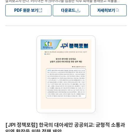
살펴보고자 한다. 러시아는 우크라이나를 침공한 직후 흑해를 봉쇄했고 곡물을
수출하는 우크라이나 항구 도시들도 봉쇄됨에 따라 세계적인 식량위기가 촉발되었다.
PDF 원문 보기
다운로드
자세히보기
에너지 안보에서 해상수송이 중요한 이유는 석유(원유)나 천연가스와 같은 주요
에너지 자원이 필요한 곳으로의 수송이 많은 경우에 해상수송을 통해서 이루어지기
때이다. 해적활동, 해상테러리즘, 영유권 주장 등으로 인한 국가 간 해양분쟁을
포함하여 미중 경쟁 같은 국가 간 갈등 등 다양한 요인이 해상수송의 안보를 위태롭게
할 수 있고, 미중 경쟁이 격화될 가능성이 높아 주요 해상수송로 안보가 위협받을
가능성이 있다. 에너지원의 수입을 해상수송에 의존하는 한국 입장에서 해상수송로
또는 해상교통로 안보 위기는 국가안보 차원의 위기라는 전략적인 인식을 갖는 것이
중요하다. 주요 해상수송로 안보를 위해 한국은 다양한 해양안보 네트워크나 국가 간
협력체에 참여하는 다자적인 노력이 필요하며, 해상수송 안보에 영향을 미칠 수 있는
주요 항로나 해상요충지를 위협하는 요인에 대한 최신 정보를 확보하고 이를
바탕으로 효과적인 대응 방안을 마련하는 것이 필요하다.목차Ⅰ. 서론 Ⅱ. 에너지
안보에서 해상수송로 안보의 중요성 (1) 에너지 안보의 정의 (2) 해상수송로 안보의
중요성 Ⅲ. 러시아-우크라이나 전쟁으로 인한 해상수송 안보 문제 IV. 한국에 주는
시사점 (1) 에너지원의 수입 의존도가 높은 한국 (2) 해상수송로 안보 확보를 위한
노력
[JPI 정책포럼] 한국의 대아세안 공공외교: 균형적 소통과
외연 확장을 위한 정책 제안