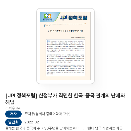
이하, COP)는 UN 기후변화회의는 1995년부터 매년 개최되었다. COP는 기후
변화에 관한 유엔 기본 협약의 최고 의사결정 기관이다 협약의 당사자인 모든 국가는
COP에 대표되며, COP는 협약 체결 이후 협약의 이행을 검토하고 제도적·행정적
준비를 포함하여 협약의 효과적인 이행을 촉진하는 데 필요한 결정을 내린다.
COP27의 주요 논점으로는 탄소 배출량 감소, 각국의 기후 변화 대비·대응 지원,
개발도상국에 대한 기술 지원 및 자금 조성이다. 한국은 COP27 등 기후변화
다자협력에서 중견국으로서의 역할을 수행해야 한다. 기후 적응, 감축에 적극적으로
임하며, 경쟁력 있는 기술들에 대한 협력 방안을 적극적으로 제안할 필요가 있다.
탄소시장 운영 경험과 노하우 관련 정책 협력도 요구된다. 그리고 한국은 기후변화
외교에서 다양한 행위자들의 등장에 주목해야 한다. 전 세계 도시들은 국가 및
중앙정부의 하위 단위(sub-national entities)를 넘어서, 기후변화 국제정치와
정책에 있어 중요한 행위자가 되고 있다. 아울러 기후변화와 관련해서 주목해야 할
새로운 행위자는 기업이다. 기업은 주주와 구성원의 이익을 향상시켜야 할 뿐만
아니라 ESG (Environment, Society, Governance)경영을 통해 기후변화와 같은
지구적 과제를 해결하고 유엔 지속가능발전 목표를 달성하기 위한 해결책을 제공하는
데 중요한 역할을 한다.목차1. COP27과 기후다자외교 2. 기후변화와 국제관계 3.
기후변화와 국제경제 넥서스 4. 기후변화와 국제개발 넥서스 5. 기후변화와 안보
넥서스 6. 기후변화와 새로운 행위자 7. 한국의 기후외교
[JPI 정책포럼] 신정부가 직면한 한국-중국 관계의 난제와
해법
조회수 94
저자
주재우(경희대 중국어학과 교수)
발간호
2022-02
올해는 한국과 중국이 수교 30주년을 맞이하는 해이다. 그런데 양국의 관계는 최근