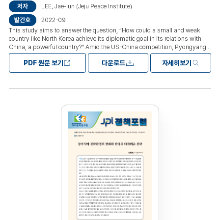
저자
LEE, Jae-jun (Jeju Peace Institute)
발간호
2022-09
This study aims to answer the question, “How could a small and weak
country like North Korea achieve its diplomatic goal in its relations with
China, a powerful country?” Amid the US-China competition, Pyongyang
carried through its diplomatic goal of obtaining continued support from
PDF 원문 보기
다운로드
자세히보기
Beijing while possessing nuclear weapons. It was different from the usual
circumstance where world powers attain their demands from small
countries. My argument in this study is that the geopolitical discourse that
emerged during China’s hegemonic competition brought about the
elevated geopolitical value of North Korea for Beijing, which eventually led
to Pyongyang’s strengthened diplomatic leverage. The geopolitical value
of North Korea is not fixed but varies depending on the diplomatic
discourses formed in the relations between powerful countries. Due to the
US-China strategic competition, Beijing recognized North Korea’s
geopolitical value, incurring the escalated diplomatic leverage of
Pyongyang.목차I. Statement of the Problem II. A Theoretical Framework for
Analysis: Geopolitical Discourses (1) Classical Geopolitics (2) Critical
Geopolitics (3) Theories of Geopolitical Discourses III. Pyongyang’s
Diplomatic Strategy during the Sino-Soviet Conflict (1) Before the Sino-
Soviet Conflict (2) After the Sino-Soviet Conflict IV. Pyongyang’s
Diplomatic Strategy during the US-China Competition (1) US-China
Competition and China’s Geopolitical Discourse (2) Pyongyang’s Elevated
Diplomatic Leverage over Beijing V. Conclusion and Implications