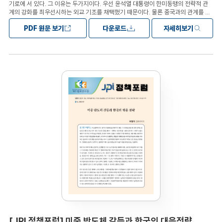
기로에 서 있다. 그 이유는 두가지이다. 우선 윤석열 대통령이 한미동맹의 전략적 관
계의 강화를 최우선시하는 외교 기조를 채택했기 때문이다. 물론 중국과의 관계를 소
홀히 한다는 의미는 전혀 아니다. 다만 대 중국 외교에서 윤석열 대통령은 지난 5년
PDF 원문 보기
다운로드
자세히보기
간 국민의 시각에서 다소 균형에서 벗어난 것처럼 보일 수 있었던 외교를 바로잡겠다
는 의도임은 분명하다. 두 번째 이유는 중국이 한국에서의 사드
(THAAD) 배치 결정에 대해 보복 조치를 아직 완화할 계획이 없어 보이기 때문이다.
이런 상황에서 한중 양국이 관계 개선을 위한 전략적 기회를 포착하는 것은 외교적 난
제라고 할 수 있다.
중국이 사설을 통해 우리 정부에 내놓는 메세지는 다소 대등하지 않은 관계를 전제한
것처럼 해석된다. 중국은 상호 존중이라는 윤석열 정부의 외교 기조를 이해하고, 대등
한 관계에서 한중 관계의 어려움을 풀어가려는 노력을 기울어야 한다. 한국은 정치적
이해 관계에 따라, 대 중국 정책을 추진하는 것보다는 국민들의 정서와 요구에 귀를
기울이고자 하는 자세가 필요하다. 우리 국민들이 중국에 갖는 우려를 이해하고, 상호
존중이라는 원칙에 입각한 대중 정책을 견지해나갈 필요가 있다.
대중 정책의 방향과 관련해서, 먼저 우리 정부는 중국의 비대칭적 외교 관계 설정에
대해선 용인하지 않는게 바람직하다. 대외정세의 변화에 따라 우리의 대외전략도 그
에 상응하게 변화하고 움직여야 한다. 다음 중국은 우리의 정체성, 가치와 영토주권에
대해서도 존중하는 태도를 보일 필요가 있다. ‘실사구시’ 접근전략이다. 중국인 스스
로도 14억 인구와 광활한 영토의 중국은 모두 알 수 없다고 한다. 중국을 다 알기가 힘
든 상황에서 유일하면서 가능한 최선의 방법은 사실(fact)
에 근거하는 것이다. 우리의 대중국전략의 기초는 여기서 건설되어야 한다.
목차Ⅰ. 서론Ⅱ. 중국의 기대감Ⅲ. 새정부의 도전과제: 우리의 대중인식문제 해결Ⅳ. 중국
의 경제적 가치 논리Ⅴ. 정책적 고려사항
[JPI 정책포럼] 미중 반도체 갈등과 한국의 대응전략