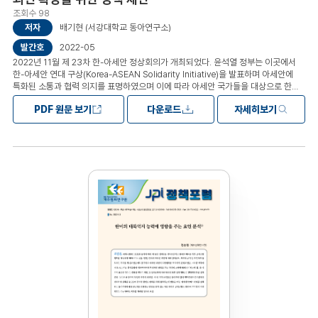
조회수 98
저자
배기현 (서강대학교 동아연구소)
발간호
2022-05
2022년 11월 제 23차 한-아세안 정상회의가 개최되었다. 윤석열 정부는 이곳에서
한-아세안 연대 구상(Korea-ASEAN Solidarity Initiative)을 발표하며 아세안에
특화된 소통과 협력 의지를 표명하였으며 이에 따라 아세안 국가들을 대상으로 한
공공외교의 중요성도 함께 부각되고 있다. 이 글은 소프트파워 담론과의
PDF 원문 보기
다운로드
자세히보기
연결선상에서 한국 공공외교의 주된 특징을 살펴보고, 이러한 특징이 대아세안
공공외교에 어떠한 과제를 던져주는지 검토한다. 또한, 한국의 대아세안 공공외교의
발전과 개선을 기대하고 새로운 방향을 제안하고자 작성되었으며, 아세안 국가 및
시민과의 관계에서 한국이 소프트파워를 증진시키는데 효과적일 수 있는 보완적
공공외교 접근법을 몇 가지 제안한다. 구체적으로, 대아세안 공공외교는 한국의
긍정적 이미지를 투사하는 기존 방식에 머물기보다 보편적 가치를 기준으로 한국의
어두운 단면을 경험하는 시민들의 우려를 이해하고 소통하려는 노력을 늘릴 수
있어야 한다. 또한, 진정성 있는 쌍방향 소통을 위해 한국 시민들이 아세안 지역을
이해하고 존중할 수 있는 교육의 기회를 중장기적으로 확대할 필요가 있다. 더
나아가, 정부, 사회주도층 중심의 기존 네트워크 형성 방식에 머물기보다, 아세안의
보통 시민들의 목소리가 반영될 수 있는 소통 채널을 마련하여 공공외교 주체의
범위를 확장할 수 있는 방안을 강구해야 한다. 이와 같은 제안이 제2차 대한민국
공공외교 기본계획이 강조하는 “글로벌 가치 실현에 기여하는 국가,” “세계시민교육
확산을 통해 연대하는 국가” 건설이라는 목표를 달성하기 위한 일부 방법론으로서
검토될 수 있길 기대한다.목차1. 서론 2. 한국 공공외교의 특징과 대아세안 접근법 (1)
투사형 공공외교 (2) 사회 맥락적 민감도가 낮은 하향적 공공외교 (3) 공공외교
주체에 관한 제한적 인식 (4) 타국민의 부정적 경험에 대한 소극적 대응 3. 결론을
대신하여: 대아세안 공공외교의 균형적 발전을 위한 제안 (1) 보편적 가치 실천을