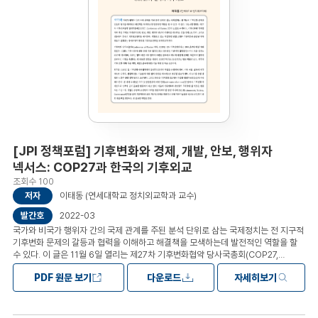
(중국요인 2) Ⅵ. 요약 및 함의
[JPI 정책포럼] 기후변화와 경제, 개발, 안보, 행위자
넥서스: COP27과 한국의 기후외교
조회수 100
저자
이태동 (연세대학교 정치외교학과 교수)
발간호
2022-03
국가와 비국가 행위자 간의 국제 관계를 주된 분석 단위로 삼는 국제정치는 전 지구적
기후변화 문제의 갈등과 협력을 이해하고 해결책을 모색하는데 발전적인 역할을 할
수 있다. 이 글은 11월 6일 열리는 제27차 기후변화협약 당사국총회(COP27,
Conference of Parties 27)의 논점을 소개하고, 기후변화와 국제정치의 쟁점
PDF 원문 보기
다운로드
자세히보기
주제로 국제정치경제, 안보, 개발, 행위자 연구의 어젠다를 제시하는 것을 목적으로
한다. 그리고 결론에서 한국의 기후외교전략을 제시한다. 격화되고 있는 지정학적
위험 요인과 기후변화와 관련된 다자외교가 강화되는 추세속에서 한국의
기후외교전략을 모색하고자 한다. 기후변화 당사국총회(Conference of Parties