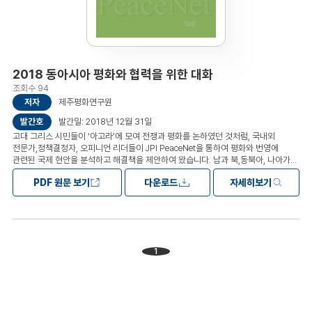
2018 동아시아 평화와 협력을 위한 대화
조회수 94
저자
제주평화연구원
발간호
발간일: 2018년 12월 31일
고대 그리스 시민들이 ‘아고라’에 모여 전쟁과 평화를 논하였던 것처럼, 국내외
전문가,정책결정자, 오피니언 리더들이 JPI PeaceNet을 통하여 평화와 번영에
관련된 국제 현안을 분석하고 해결책을 제안하여 왔습니다. 남과 북,동북아, 나아가
세계가 평화와 공존을 길을 같이 갈 수 있도록 국내외 전문가들이 머리를
PDF 원문 보기
다운로드
자세히보기
맞대었습니다. 이제 한 해 동안 주신 귀중한 원고를 ‘평창올림픽과 한반도’, ‘비핵화를
위한 노력’, ‘한국의 대외관계’, ‘주요국의 정치와 외교’, ‘지역협력과 지역간주의’,
‘외교의 새로운 영역’ 이라는 주제로 분류하여, 『2018년 JPI PeaceNet: 동아시아
평화와 협력을 위한 구상』이라는 제목 아래 단행본으로 출간하게 되었습니다.이 책의
발간을 통하여 가상공간에서 창출된 집단지성이 현실의 세계를 개량하는 기폭제로
승화되기를 희망하며, 변화의 불확실성 속에서 평화와 협력을 이루는 데
1
제주평화연구원이 작지만 중요한 역할을 수행할 수 있기를 바랍니다. 제1부
평창올림픽과 한반도 제2부 비핵화를 위한 노력 제3부 한국의 대외관계 제4부
주요국의 정치와 외교 제5부 지역협력과 지역간주의 제6부 외교의 새로운 영역